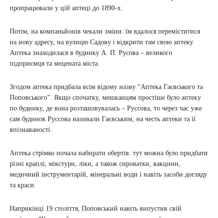
пропрацювали у цій аптеці до 1890-х.
Потім, на компаньйонів чекали зміни: їм вдалося переміститися
на нову адресу, на вулицю Садову і відкрити там свою аптеку.
Аптека знаходилася в будинку А. П. Русова – великого
підприємця та мецената міста.
Згодом аптека придбала всім відому назву “Аптека Гаєвського та
Поповського”. Якщо спочатку, мешканцям простіше було аптеку
по будинку, де вона розташовувалась – Руссова, то через час уже
сам будинок Руссова називали Гаєвським, на честь аптеки та її
впізнаваності.
Аптека стрімко почала набирати обертів: тут можна було придбати
різні краплі, мікстури, ліки, а також сироватки, вакцини,
медичний інструментарій, мінеральні води і навіть засоби догляду
та краси.
Наприкінці 19 століття, Поповський навіть випустив свій