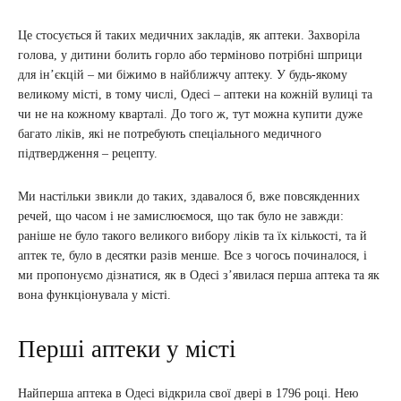
Це стосується й таких медичних закладів, як аптеки. Захворіла
голова, у дитини болить горло або терміново потрібні шприци
для ін’єкцій – ми біжимо в найближчу аптеку. У будь-якому
великому місті, в тому числі, Одесі – аптеки на кожній вулиці та
чи не на кожному кварталі. До того ж, тут можна купити дуже
багато ліків, які не потребують спеціального медичного
підтвердження – рецепту.
Ми настільки звикли до таких, здавалося б, вже повсякденних
речей, що часом і не замислюємося, що так було не завжди:
раніше не було такого великого вибору ліків та їх кількості, та й
аптек те, було в десятки разів менше. Все з чогось починалося, і
ми пропонуємо дізнатися, як в Одесі з’явилася перша аптека та як
вона функціонувала у місті.
Перші аптеки у місті
Найперша аптека в Одесі відкрила свої двері в 1796 році. Нею