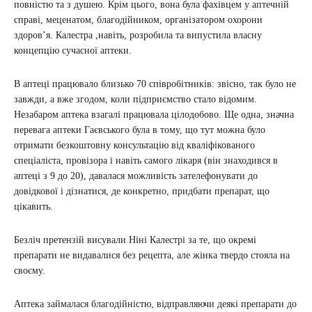
повністю та з душею. Крім цього, вона була фахівцем у аптечній
справі, меценатом, благодійником, організатором охорони
здоров’я. Калестра ,навіть, розробила та випустила власну
концепцію сучасної аптеки.
В аптеці працювало близько 70 співробітників: звісно, ​​так було не
завжди, а вже згодом, коли підприємство стало відомим.
Незабаром аптека взагалі працювала цілодобово. Ще одна, значна
перевага аптеки Гаєвського була в тому, що тут можна було
отримати безкоштовну консультацію від кваліфікованого
спеціаліста, провізора і навіть самого лікаря (він знаходився в
аптеці з 9 до 20), давалася можливість зателефонувати до
довідкової і дізнатися, де конкретно, придбати препарат, що
цікавить.
Безліч претензій висували Ніні Калестрі за те, що окремі
препарати не видавалися без рецепта, але жінка твердо стояла на
своєму.
Аптека займалася благодійністю, відправляючи деякі препарати до