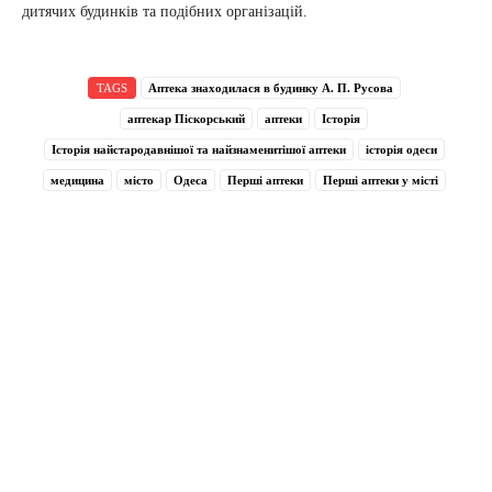
дитячих будинків та подібних організацій.
TAGS
Аптека знаходилася в будинку А. П. Русова
аптекар Піскорський
аптеки
Історія
Історія найстародавнішої та найзнаменитішої аптеки
історія одеси
медицина
місто
Одеса
Перші аптеки
Перші аптеки у місті