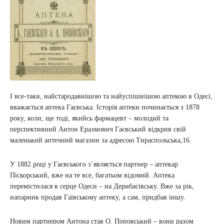
І все-таки, найстародавнішою та найуспішнішою аптекою в Одесі,
вважається аптека Гаєвська. Історія аптеки починається з 1878
року, коли, ще тоді, якийсь фармацевт – молодий та
перспективний Антон Еразмович Гаєвський відкрив свій
маленький аптечний магазин за адресою Тираспольська,16.
У 1882 році у Гаєвського з’являється партнер – аптекар
Піскорський, вже на те все, багатьом відомий. Аптека
перемістилася в серце Одеси – на Дерибасівську. Вже за рік,
напарник продав Гаївському аптеку, а сам, придбав іншу.
Новим партнером Антона став О. Поповський – вони разом