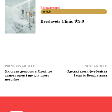
Без категорії
★ 9.9
Breslavets Clinic ★9.9
PREVIOUS ARTICLE
NEXT ARTICLE
Як стати донором в Одесі: де
Одеські злети футболіста
здають кров і що для цього
Георгія Кондратьєва
потрібно