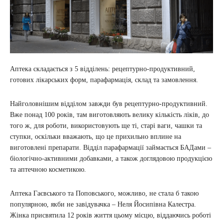
Аптека складається з 5 відділень: рецептурно-продуктивний,
готових лікарських форм, парафармація, склад та замовлення.
Найголовнішим відділом завжди був рецептурно-продуктивний.
Вже понад 100 років, там виготовляють велику кількість ліків, до
того ж, для роботи, використовують ще ті, старі ваги, чашки та
ступки, оскільки вважають, що це прихильно вплине на
виготовлені препарати. Відділ парафармації займається БАДами –
біологічно-активними добавками, а також доглядовою продукцією
та аптечною косметикою.
Аптека Гаєвського та Поповського, можливо, не стала б такою
популярною, якби не завідувачка – Неля Йосипівна Калестра.
Жінка присвятила 12 років життя цьому місцю, віддаючись роботі