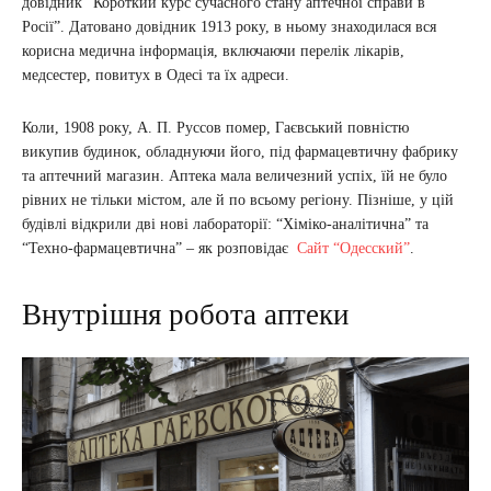
довідник “Короткий курс сучасного стану аптечної справи в
Росії”. Датовано довідник 1913 року, в ньому знаходилася вся
корисна медична інформація, включаючи перелік лікарів,
медсестер, повитух в Одесі та їх адреси.
Коли, 1908 року, А. П. Руссов помер, Гаєвський повністю
викупив будинок, обладнуючи його, під фармацевтичну фабрику
та аптечний магазин. Аптека мала величезний успіх, їй не було
рівних не тільки містом, але й по всьому регіону. Пізніше, у цій
будівлі відкрили дві нові лабораторії: “Хіміко-аналітична” та
“Техно-фармацевтична” – як розповідає
Сайт “Одесский”
.
Внутрішня робота аптеки