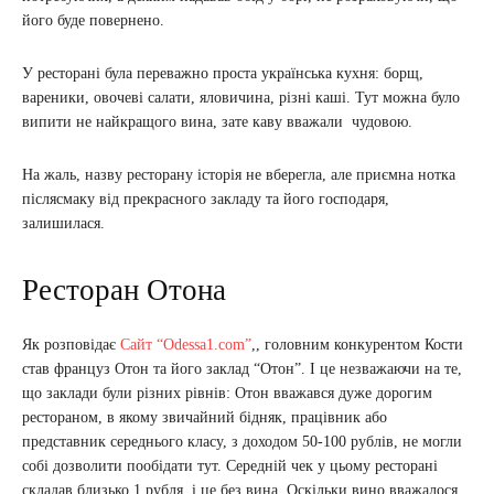
його буде повернено.
У ресторані була переважно проста українська кухня: борщ,
вареники, овочеві салати, яловичина, різні каші. Тут можна було
випити не найкращого вина, зате каву вважали чудовою.
На жаль, назву ресторану історія не вберегла, але приємна нотка
післясмаку від прекрасного закладу та його господаря,
залишилася.
Ресторан Отона
Як розповідає
Сайт “Оdessa1.com”
,, головним конкурентом Кости
став француз Отон та його заклад “Отон”. І це незважаючи на те,
що заклади були різних рівнів: Отон вважався дуже дорогим
рестораном, в якому звичайний бідняк, працівник або
представник середнього класу, з доходом 50-100 рублів, не могли
собі дозволити пообідати тут. Середній чек у цьому ресторані
складав близько 1 рубля, і це без вина. Оскільки вино вважалося