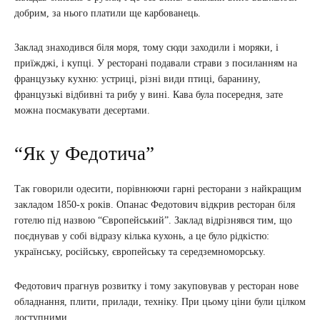
добрим, за нього платили ще карбованець.
Заклад знаходився біля моря, тому сюди заходили і моряки, і
приїжджі, і купці. У ресторані подавали страви з посиланням на
французьку кухню: устриці, різні види птиці, баранину,
французькі відбивні та рибу у вині. Кава була посередня, зате
можна посмакувати десертами.
“Як у Федотича”
Так говорили одесити, порівнюючи гарні ресторани з найкращим
закладом 1850-х років. Опанас Федотович відкрив ресторан біля
готелю під назвою “Європейський”. Заклад відрізнявся тим, що
поєднував у собі відразу кілька кухонь, а це було рідкістю:
українську, російську, європейську та середземноморську.
Федотович прагнув розвитку і тому закуповував у ресторан нове
обладнання, плити, прилади, техніку. При цьому ціни були цілком
доступними.