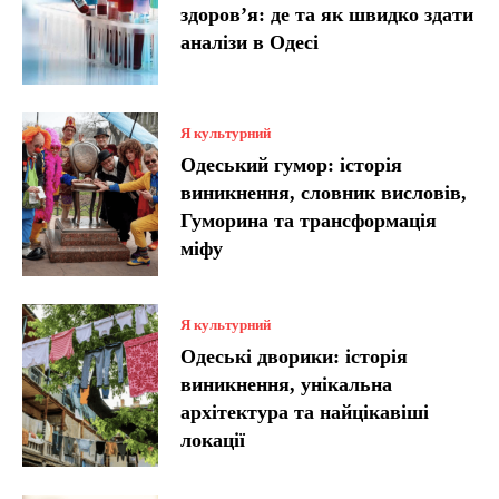
здоров’я: де та як швидко здати
аналізи в Одесі
Я культурний
Одеський гумор: історія
виникнення, словник висловів,
Гуморина та трансформація
міфу
Я культурний
Одеські дворики: історія
виникнення, унікальна
архітектура та найцікавіші
локації