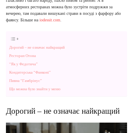
галасливо і багато народу, пахло пивом та рибою. А в
атмосферних ресторанах можна було зустріти подружжя за
вечерею, там подавали вишукані страви в посуді з фарфору або
фаянсу. Більше на
iodessit.com
.
Дорогий – не означає найкращий
Ресторан Отона
“Як у Федотича”
Кондитерська “Фанконі”
Пивна “Гамбрінус”
Що можна було знайти у меню
Дорогий – не означає найкращий