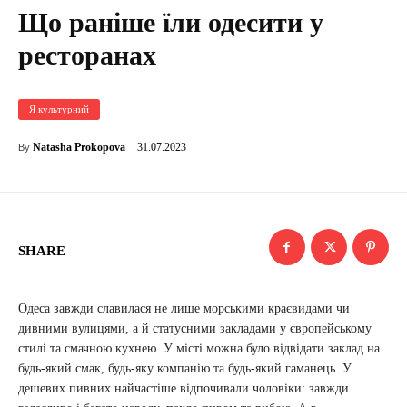
Що раніше їли одесити у
ресторанах
Я культурний
31.07.2023
Natasha Prokopova
By
SHARE
Одеса завжди славилася не лише морськими краєвидами чи
дивними вулицями, а й статусними закладами у європейському
стилі та смачною кухнею. У місті можна було відвідати заклад на
будь-який смак, будь-яку компанію та будь-який гаманець. У
дешевих пивних найчастіше відпочивали чоловіки: завжди