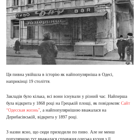
Ця пивна увійшла в історію як найпопулярніша в Одесі,
наприкінці 19 століття.
Закладів було кілька, всі вони існували у різний час. Найперша
була відкрита у 1868 році на Грецькій площі, як повідомляє
Сайт
“Oдесская жизнь”
, а найпопулярнішою вважалася на
Дерибасівській, відкрита у 1897 році.
З назви ясно, що сюди приходили по пиво. Але не менш
популярною тут вважалася справжня одеська кухня з її