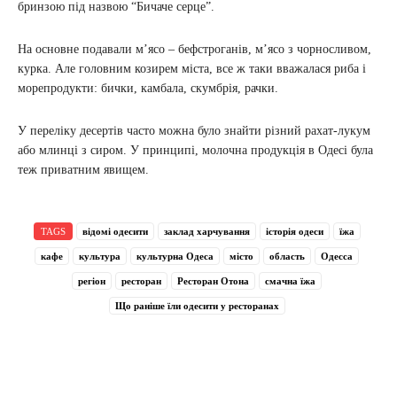
бринзою під назвою “Бичаче серце”.
На основне подавали м’ясо – бефстроганів, м’ясо з чорносливом,
курка. Але головним козирем міста, все ж таки вважалася риба і
морепродукти: бички, камбала, скумбрія, рачки.
У переліку десертів часто можна було знайти різний рахат-лукум
або млинці з сиром. У принципі, молочна продукція в Одесі була
теж приватним явищем.
TAGS
відомі одесити
заклад харчування
історія одеси
їжа
кафе
культура
культурна Одеса
місто
область
Одесса
регіон
ресторан
Ресторан Отона
смачна їжа
Що раніше їли одесити у ресторанах