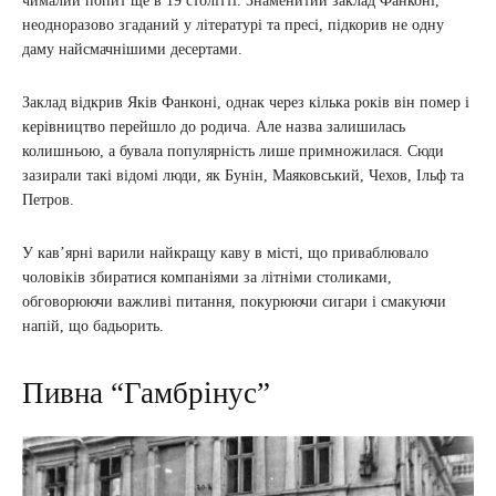
чималий попит ще в 19 столітті. Знаменитий заклад Фанконі,
неодноразово згаданий у літературі та пресі, підкорив не одну
даму найсмачнішими десертами.
Заклад відкрив Яків Фанконі, однак через кілька років він помер і
керівництво перейшло до родича. Але назва залишилась
колишньою, а бувала популярність лише примножилася. Сюди
зазирали такі відомі люди, як Бунін, Маяковський, Чехов, Ільф та
Петров.
У кав’ярні варили найкращу каву в місті, що приваблювало
чоловіків збиратися компаніями за літніми столиками,
обговорюючи важливі питання, покурюючи сигари і смакуючи
напій, що бадьорить.
Пивна “Гамбрінус”