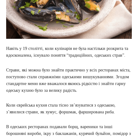
Навіть у 19 столітті, коли кулінарія не була настільки розкрита та
вдосконалена, існувало поняття “традиційних, одеських страв”.
Страви, які можна було знайти практично у всіх ресторанах міста,
поступово стали справжніми одеськими вишукуваннями. Згодом
стандартне меню вже вважалося якоюсь рідкістю і знайти гарну
одеську кухню було за велику радість.
Коли єврейська кухня стала тісно зв’язуватися з одеською,
з’явилися страви, як хумус, форшмак, фарширована риба.
В одеських ресторанах подавали борщ, вареники та інші
борошняні вироби, ікру з баклажанів, курячий бульйон, помідор з