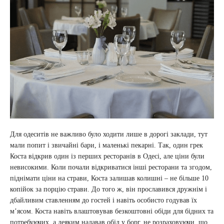
Для одеситів не важливо було ходити лише в дорогі заклади, тут
мали попит і звичайні бари, і маленькі пекарні. Так, один грек
Коста відкрив один із перших ресторанів в Одесі, але ціни були
невисокими. Коли почали відкриватися інші ресторани та згодом,
піднімати ціни на страви, Коста залишав колишні – не більше 10
копійок за порцію страви. До того ж, він прославився дружнім і
дбайливим ставленням до гостей і навіть особисто годував їх
м’ясом. Коста навіть влаштовував безкоштовні обіди для бідних та
потребуючих, а деяким надавав обід у борг, не розраховуючи, що