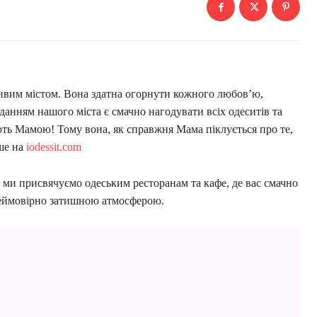
ивим містом. Вона здатна огорнути кожного любов’ю,
анням нашого міста є смачно нагодувати всіх одеситів та
ть Мамою! Тому вона, як справжня Мама піклується про те,
ьше на
iodessit.com
, ми присвячуємо одеським ресторанам та кафе, де вас смачно
неймовірно затишною атмосферою.