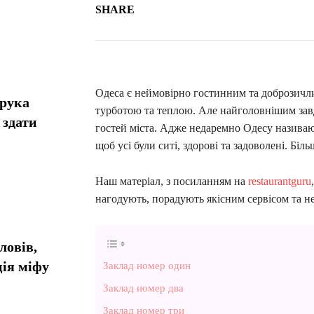
SHARE
Одеса є неймовірно гостинним та доброзичл
орука
турботою та теплою. Але найголовнішим завд
 здати
гостей міста. Адже недаремно Одесу називаю
щоб усі були ситі, здорові та задоволені. Біл
Наш матеріал, з посиланням на
restaurantguru
нагодують, порадують якісним сервісом та 
ловів,
ія міфу
Заклад номер один
Заклад номер два
Заклад номер три