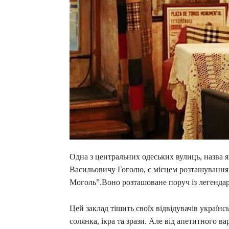
Одна з центральних одеських вулиць, назва
Васильовичу Гоголю, є місцем розташування 
Моголь”.Воно розташоване поруч із легенд
Цей заклад тішить своїх відвідувачів украї
солянка, ікра та зрази. Але від апетитного ва