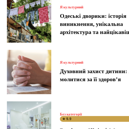
Я культурний
Одеські дворики: історія
виникнення, унікальна
архітектура та найцікавіш
Я культурний
Духовний захист дитини: 
молитися за її здоров’я
Без категорії
★ 9.9