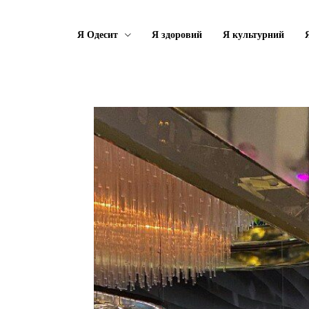
Я Одесит
Я здоровий
Я культурний