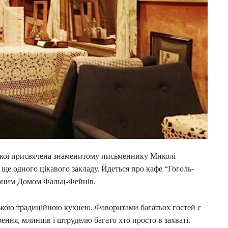
 якої присвячена знаменитому письменнику Миколі
ще одного цікавого закладу. Йдеться про кафе “Гоголь-
арним Домом Фальц-Фейнів.
нською традиційною кухнею. Фаворитами багатьох гостей є
рення, млинців і штруделю багато хто просто в захваті.