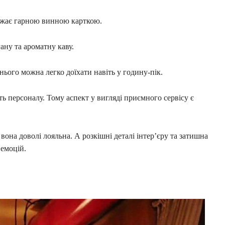
ражає гарною винною карткою.
ану та ароматну каву.
ього можна легко доїхати навіть у годину-пік.
ть персоналу. Тому аспект у вигляді приємного сервісу є
вона доволі лояльна. А розкішні деталі інтер’єру та затишна
емоцій.