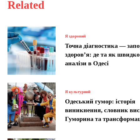
Related
Я здоровий
Точна діагностика — зап
здоров’я: де та як швидко
аналізи в Одесі
Я культурний
Одеський гумор: історія
виникнення, словник вис
Гуморина та трансформац