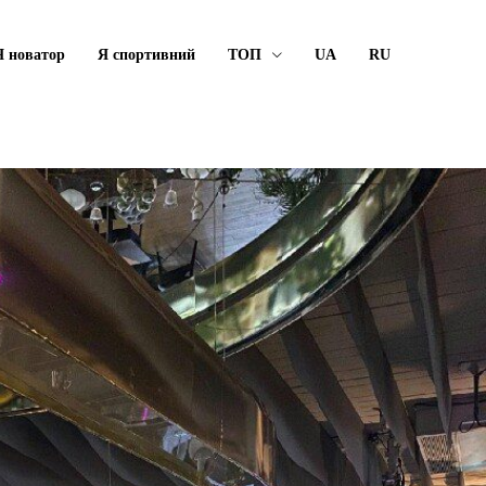
Я новатор
Я спортивний
ТОП
UA
RU