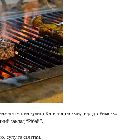
находиться на вулиці Катерининській, поряд з Римсько-
ний заклад “Pібай”.
ю, супу та салатам.