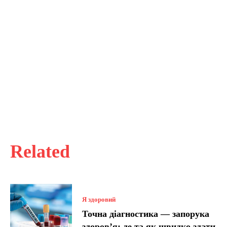
Related
Я здоровий
Точна діагностика — запорука
здоров’я: де та як швидко здати