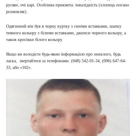
русяве, очі карі. Особлива прикмета: інвалідність (хлопець погано
розмовляє).
Одягнений він був в чорну куртку з синіми вставками, шапку
темного кольору з білими вставками, джинси чорного кольору, а
також кросівки білого кольору.
Якщо ви володієте будь-якою інформацією про зниклого, будь
ласка, звертайтеся за телефонами: (048) 542-01-34, (096) 647-64-
33, або «102».