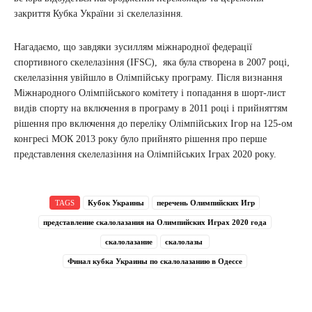
закриття Кубка України зі скелелазіння.
Нагадаємо, що завдяки зусиллям міжнародної федерації
спортивного скелелазіння (IFSC), яка була створена в 2007 році,
скелелазіння увійшло в Олімпійську програму. Після визнання
Міжнародного Олімпійського комітету і попадання в шорт-лист
видів спорту на включення в програму в 2011 році і прийняттям
рішення про включення до переліку Олімпійських Ігор на 125-ом
конгресі МОК 2013 року було прийнято рішення про перше
представлення скелелазіння на Олімпійських Іграх 2020 року.
TAGS
Кубок Украины
перечень Олимпийских Игр
представление скалолазания на Олимпийских Играх 2020 года
скалолазание
скалолазы
Финал кубка Украины по скалолазанию в Одессе