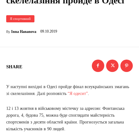
скелелазіння пройде в Одесі
Я спортивний
09.10.2019
Inna Hananova
By
SHARE
У наступні вихідні в Одесі пройде фінал всеукраїнських змагань
зі скелелазіння. Далі розповість
“Я одесит”
.
12 і 13 жовтня в військовому містечку за адресою: Фонтанська
дорога, 4, будова 75, можна буде споглядати майстерність
спортсменів з десяти областей країни. Прогнозується загальна
кількість учасників в 90 людей.