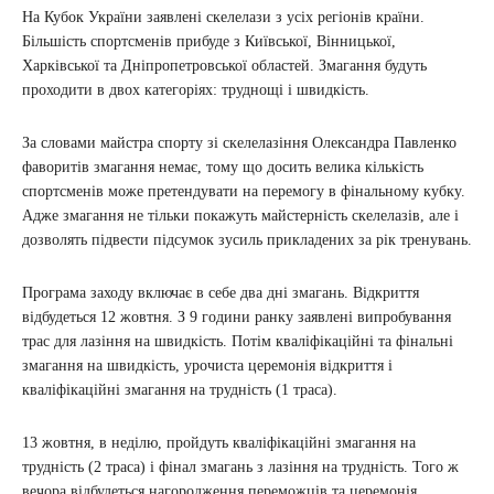
На Кубок України заявлені скелелази з усіх регіонів країни.
Більшість спортсменів прибуде з Київської, Вінницької,
Харківської та Дніпропетровської областей. Змагання будуть
проходити в двох категоріях: труднощі і швидкість.
За словами майстра спорту зі скелелазіння Олександра Павленко
фаворитів змагання немає, тому що досить велика кількість
спортсменів може претендувати на перемогу в фінальному кубку.
Адже змагання не тільки покажуть майстерність скелелазів, але і
дозволять підвести підсумок зусиль прикладених за рік тренувань.
Програма заходу включає в себе два дні змагань. Відкриття
відбудеться 12 жовтня. З 9 години ранку заявлені випробування
трас для лазіння на швидкість. Потім кваліфікаційні та фінальні
змагання на швидкість, урочиста церемонія відкриття і
кваліфікаційні змагання на трудність (1 траса).
13 жовтня, в неділю, пройдуть кваліфікаційні змагання на
трудність (2 траса) і фінал змагань з лазіння на трудність. Того ж
вечора відбудеться нагородження переможців та церемонія