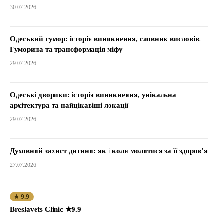
30.07.2026
Одеський гумор: історія виникнення, словник висловів,
Гуморина та трансформація міфу
29.07.2026
Одеські дворики: історія виникнення, унікальна
архітектура та найцікавіші локації
29.07.2026
Духовний захист дитини: як і коли молитися за її здоров’я
27.07.2026
★ 9.9
Breslavets Clinic ★9.9