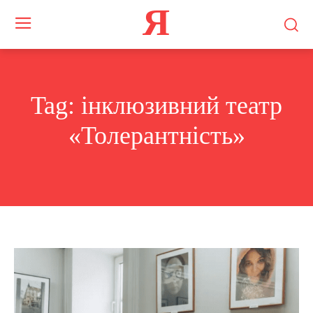
Я
Tag:
інклюзивний театр
«Толерантність»