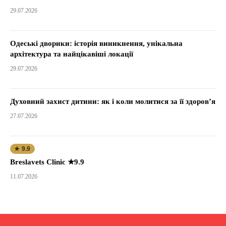
29.07.2026
Одеські дворики: історія виникнення, унікальна
архітектура та найцікавіші локації
29.07.2026
Духовний захист дитини: як і коли молитися за її здоров’я
27.07.2026
★ 9.9
Breslavets Clinic ★9.9
11.07.2026