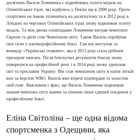
досягнень Василя Ломаченка є відвойована золота медаль на
Олімпійських іграх, які відбулись у Пекіні ще в 2008 році. Проте
спортсмен не бажав зупинятись на досягнутому та в 2012 році в
Лондоні на чергових Олімпійських іграх знову відвоював золоту
медаль. Та між двома олімпіадами Ломаченко виграв чемпіонат
Європи та двічі став Чемпіоном світу. Також Василь спробував
свої сили у напівпрофесійному боксі. Там він виступав за
команду «Українські отамани», яка в 2013 році стала срібним
призером змагань. Після блискучих результатів боксер знову
повернувся на професійний ринг і в 2014 році знову здивував
світ та прославив Україну. Він став чемпіоном світу в напів легкій
вазі за версією WBO. Василь вже втричі підтвердив та захистив
свій пояс. Важливим є факт, що Василь Ломаченко відвоював
звання чемпіона світу маючи за спиною лише єдиний поєдинок у
професійному боксі.
Еліна Світоліна – ще одна відома
спортсменка з Одещини, яка