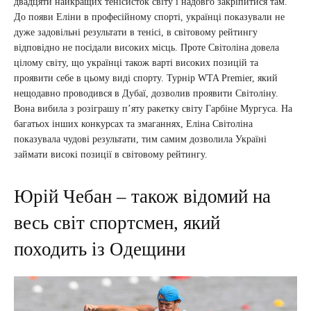
двадцяти найкращих тенісисток світу і надовго закріпитися там.
До появи Еліни в професійному спорті, українці показували не
дуже задовільні результати в тенісі, в світовому рейтингу
відповідно не посідали високих місць. Проте Світоліна довела
цілому світу, що українці також варті високих позицій та
проявити себе в цьому виді спорту. Турнір WTA Premier, який
нещодавно проводився в Дубаї, дозволив проявити Світоліну.
Вона вибила з розіграшу п’яту ракетку світу Гарбіне Мургуса. На
багатьох інших конкурсах та змаганнях, Еліна Світоліна
показувала чудові результати, тим самим дозволила Україні
займати високі позиції в світовому рейтингу.
Юрій Чебан – також відомий на
весь світ спортсмен, який
походить із Одещини