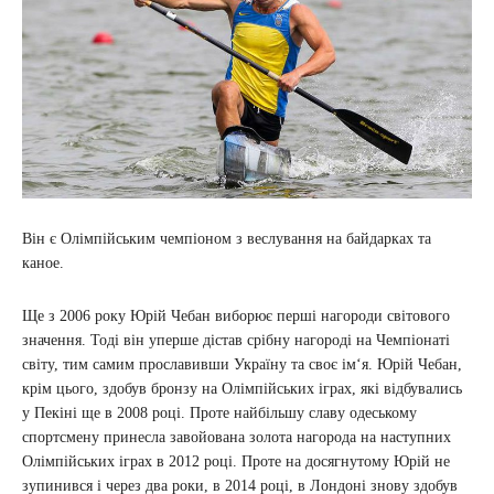
Він є Олімпійським чемпіоном з веслування на байдарках та
каное.
Ще з 2006 року Юрій Чебан виборює перші нагороди світового
значення. Тоді він уперше дістав срібну нагороді на Чемпіонаті
світу, тим самим прославивши Україну та своє ім‘я. Юрій Чебан,
крім цього, здобув бронзу на Олімпійських іграх, які відбувались
у Пекіні ще в 2008 році. Проте найбільшу славу одеському
спортсмену принесла завойована золота нагорода на наступних
Олімпійських іграх в 2012 році. Проте на досягнутому Юрій не
зупинився і через два роки, в 2014 році, в Лондоні знову здобув