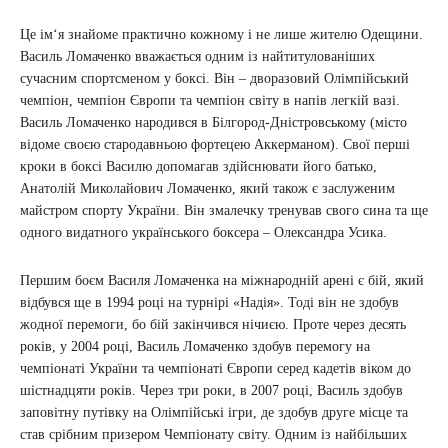
Це ім‘я знайоме практично кожному і не лише жителю Одещини.
Василь Ломаченко вважається одним із найтитулованіших
сучасним спортсменом у боксі. Він – дворазовий Олімпійський
чемпіон, чемпіон Європи та чемпіон світу в напів легкій вазі.
Василь Ломаченко народився в Білгород-Дністровському (місто
відоме своєю стародавньою фортецею Аккерманом). Свої перші
кроки в боксі Василю допомагав здійснювати його батько,
Анатолій Миколайович Ломаченко, який також є заслуженим
майстром спорту України. Він змалечку тренував свого сина та ще
одного видатного українського боксера – Олександра Усика.
Першим боєм Василя Ломаченка на міжнародній арені є бій, який
відбувся ще в 1994 році на турнірі «Надія». Тоді він не здобув
жодної перемоги, бо бій закінчився нічиєю. Проте через десять
років, у 2004 році, Василь Ломаченко здобув перемогу на
чемпіонаті України та чемпіонаті Європи серед кадетів віком до
шістнадцяти років. Через три роки, в 2007 році, Василь здобув
заповітну путівку на Олімпійські ігри, де здобув друге місце та
став срібним призером Чемпіонату світу. Одним із найбільших