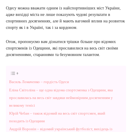
Одесу можна вважати одним із найспортивніших міст України,
адже вихідці міста не лише показують чудові результати в
спортивних досягненнях, але й мають вагомий вплив на розвиток
спорту як і в Україні, так і за кордоном.
Отож, пропонуємо вам дізнатися трішки більше про відомих
спортсменів із Одещини, які прославилися на весь світ своїми
досягненнями, стараннями та безумовним талантом.
Василь Ломаченко – гордість Одеси
Еліна Світоліна – ще одна відома спортсменка з Одещини, яка
прославилась на весь світ завдяки неймовірним досягненням у
великому тенісі
Юрій Чебан – також відомий на весь світ спортсмен, який
походить із Одещини
Андрій Воронін – відомий український футболіст, вихідець із