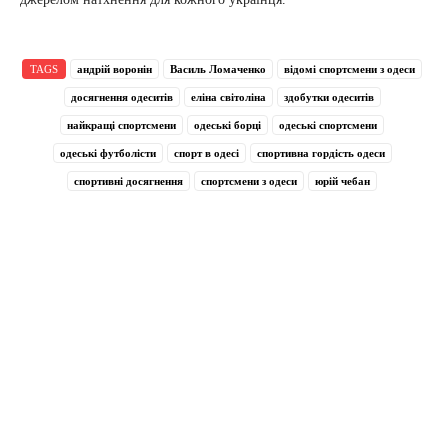
TAGS
андрій воронін
Василь Ломаченко
відомі спортсмени з одеси
досягнення одеситів
еліна світоліна
здобутки одеситів
найкращі спортсмени
одеські борці
одеські спортсмени
одеські футболісти
спорт в одесі
спортивна гордість одеси
спортивні досягнення
спортсмени з одеси
юрій чебан