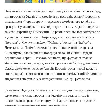
Незважаючи на те, що зараз спортсмен уже закінчив свою кар’єру,
він прославив Україну та своє ім‘я на весь світ. Андрій Воронін є
вихованцем «Чорноморця» – одеського футбольного клубу, він
грав у ній у молодіжній команді. Проте з часом Воронін переїхав
за межі України до Німеччини. 12 років поспіль Олег виступав за
відомі футбольні клуби. Наприклад, він прославився участю в
“Борусія” з Мюнхенгладбаху, “Майнц”, “Кельн” та “Байєр” з
Леверкузена. Потім “переїхав” у чемпіонат Англії, де грав за
“Ліверпуль”, але на рік він повернувся до Німеччини заради
берлінської “Герти”. Незважаючи на те, що футболіст грав за
збірні інших країн, йому довелося прославити Україну, зокрема і
Одесу, адже кожен знає де Андрій Воронін долав перші кроки в
спорті та набирався такого дорогоцінного досвіду, який безумовно
знадобився спортсмену в його успішній кар’єрі футболіста.
Саме тому Одещина пишається своїми вихідцями-спортсменами,
адже вони не лише прославили Україну на весь світ, але й
повпливали на розвиток спорту. Їхні досягнення є стимулом та
джерелом натхнення для кожного українця.