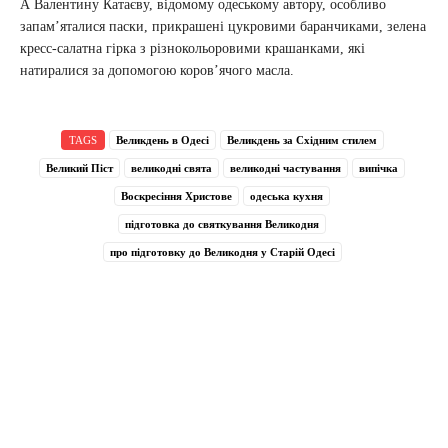
А Валентину Катаєву, відомому одеському автору, особливо
запам’яталися паски, прикрашені цукровими баранчиками, зелена
кресс-салатна гірка з різнокольоровими крашанками, які
натиралися за допомогою коров’ячого масла.
TAGS
Великдень в Одесі
Великдень за Східним стилем
Великий Піст
великодні свята
великодні частування
випічка
Воскресіння Христове
одеська кухня
підготовка до святкування Великодня
про підготовку до Великодня у Старій Одесі