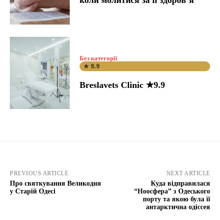
коли молитися за її здоров’я
Без категорії
★ 9.9
Breslavets Clinic ★9.9
PREVIOUS ARTICLE
NEXT ARTICLE
Про святкування Великодня
Куда відправилася
у Старій Одесі
“Ноосфера” з Одеського
порту та якою була її
антарктична одіссея