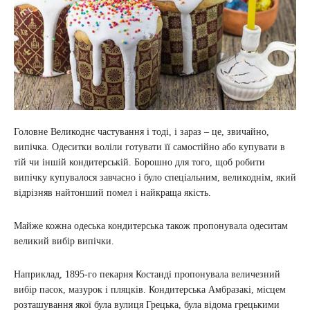
Головне Великоднє частування і тоді, і зараз – це, звичайно,
випічка. Одеситки воліли готувати її самостійно або купувати в
тій чи іншій кондитерській. Борошно для того, щоб робити
випічку купувалося завчасно і було спеціальним, великоднім, який
відрізняв найтонший помел і найкраща якість.
Майже кожна одеська кондитерська також пропонувала одеситам
великий вибір випічки.
Наприклад, 1895-го пекарня Костанді пропонувала величезний
вибір пасок, мазурок і пляцків. Кондитерська Амбразакі, місцем
розташування якої була вулиця Грецька, була відома грецькими