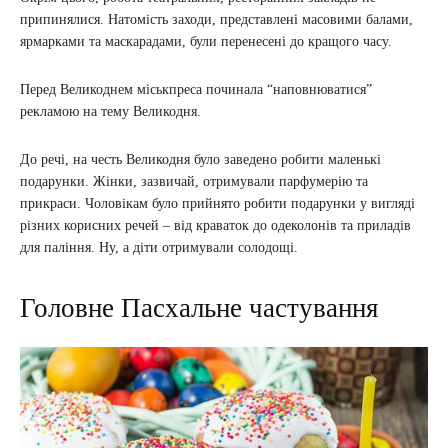
припинялися. Натомість заходи, представлені масовими балами,
ярмарками та маскарадами, були перенесені до кращого часу.
Перед Великоднем міськпреса починала “наповнюватися”
рекламою на тему Великодня.
До речі, на честь Великодня було заведено робити маленькі
подарунки. Жінки, зазвичай, отримували парфумерію та
прикраси. Чоловікам було прийнято робити подарунки у вигляді
різних корисних речей – від краваток до одеколонів та приладів
для паління. Ну, а діти отримували солодощі.
Головне Пасхальне частування