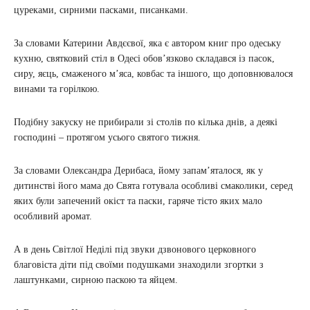
цуреками, сирними пасками, писанками.
За словами Катерини Авдєєвої, яка є автором книг про одеську
кухню, святковий стіл в Одесі обов’язково складався із пасок,
сиру, яєць, смаженого м’яса, ковбас та іншого, що доповнювалося
винами та горілкою.
Подібну закуску не прибирали зі столів по кілька днів, а деякі
господині – протягом усього святого тижня.
За словами Олександра Дерибаса, йому запам’яталося, як у
дитинстві його мама до Свята готувала особливі смаколики, серед
яких були запечений окіст та паски, гаряче тісто яких мало
особливий аромат.
А в день Світлої Неділі під звуки дзвонового церковного
благовіста діти під своїми подушками знаходили згортки з
лаштунками, сирною паскою та яйцем.