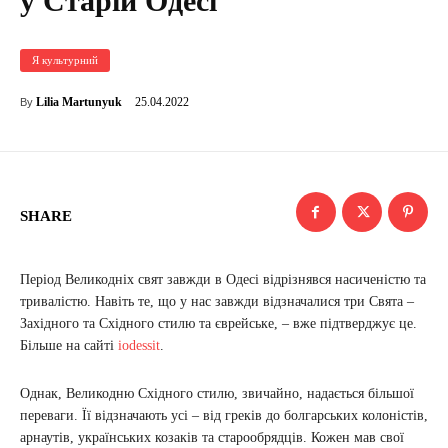
у Старій Одесі
Я культурний
25.04.2022
Lilia Martunyuk
By
SHARE
Період Великодніх свят завжди в Одесі відрізнявся насиченістю та
тривалістю. Навіть те, що у нас завжди відзначалися три Свята –
Західного та Східного стилю та єврейське, – вже підтверджує це.
Більше на сайті
iodessit
.
Однак, Великодню Східного стилю, звичайно, надається більшої
переваги. Її відзначають усі – від греків до болгарських колоністів,
арнаутів, українських козаків та старообрядців. Кожен мав свої