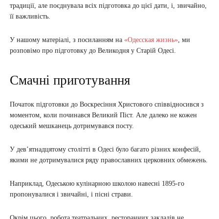
традиції, але поєднувала всіх підготовка до цієї дати, і, звичайно,
її важливість.
У нашому матеріалі, з посиланням на
«Одесская жизнь»
, ми
розповімо про підготовку до Великодня у Старій Одесі.
Смачні приготування
Початок підготовки до Воскресіння Христового співвідносився з
моментом, коли починався Великий Піст. Але далеко не кожен
одеський мешканець дотримувався посту.
У дев’ятнадцятому столітті в Одесі було багато різних конфесій,
якими не дотримувалися ряду православних церковних обмежень.
Наприклад, Одеською кулінарною школою навесні 1895-го
пропонувалися і звичайні, і пісні страви.
Окрім цього, робота театральних, ресторанних закладів не