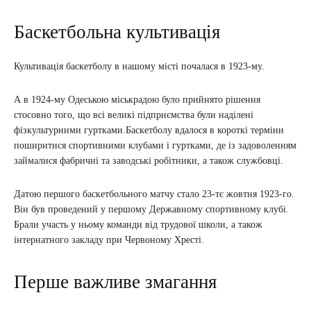
Баскетбольна культивація
Культивація баскетболу в нашому місті почалася в 1923-му.
А в 1924-му Одеською міськрадою було прийнято рішення
стосовно того, що всі великі підприємства були наділені
фізкультурними гуртками.Баскетболу вдалося в короткі терміни
поширитися спортивними клубами і гуртками, де із задоволенням
займалися фабричні та заводські робітники, а також службовці.
Датою першого баскетбольного матчу стало 23-тє жовтня 1923-го.
Він був проведений у першому Державному спортивному клубі.
Брали участь у ньому команди від трудової школи, а також
інтернатного закладу при Червоному Хресті.
Перше важливе змагання