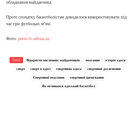
обладнання майданчика.
Проте спочатку баскетболістам доводилося використовувати під
час гри футбольні м’ячі.
Фото:
porto-fr.odessa.ua
TAGS
Відкриття численних майданчиків
змагання
історія одеси
спорт
спорт в одесі
спортивна одеса
спортивні досягнення
Спортивні змагання
спортивні тренування
Як починався одеський баскетбол