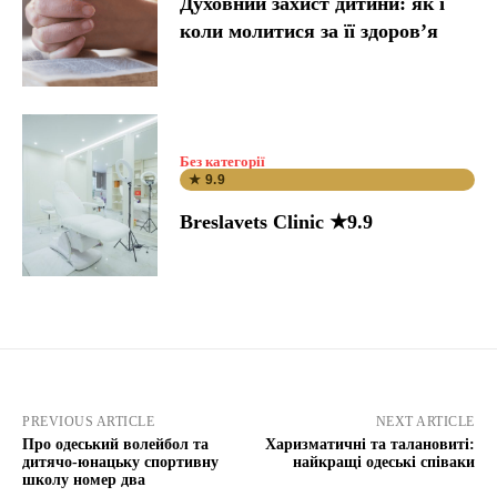
Духовний захист дитини: як і
коли молитися за її здоров’я
Без категорії
★ 9.9
Breslavets Clinic ★9.9
PREVIOUS ARTICLE
NEXT ARTICLE
Про одеський волейбол та
Харизматичні та талановиті:
дитячо-юнацьку спортивну
найкращі одеські співаки
школу номер два