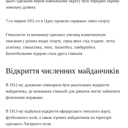
цього одеським мером навчальному округу було передано окрему
земельну ділянку.
7-го червня 1911-го в Одесі провели справжнє свято спорту.
Гімназисти та вихованці одеських училищ влаштовували
змагання у різних видах спорту, серед яких слід згадати: легку
атлетику, гімнастику, теніс, баскетбол, тамбурінбол.
Баскетбольним лідером стала друга гімназія.
Відкриття численних майданчиків
В 1912-му духовною семінарією було реалізовано відкриття
майданчика, де вихованки гімназій для дівчаток могли займатися
фізичними вправами.
В 1913-му відбулося відкриття офіцерського тенісного корту,
футбольного поля, а також ігрових майданчиків на території
одеського Лагерного поля.