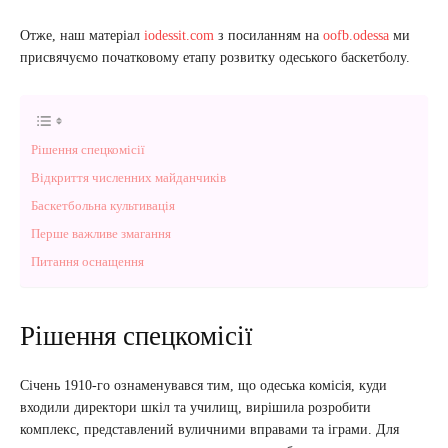
Отже, наш матеріал
iodessit.com
з посиланням на
oofb.odessa
ми
присвячуємо початковому етапу розвитку одеського баскетболу.
Рішення спецкомісії
Відкриття численних майданчиків
Баскетбольна культивація
Перше важливе змагання
Питання оснащення
Рішення спецкомісії
Січень 1910-го ознаменувався тим, що одеська комісія, куди
входили директори шкіл та училищ, вирішила розробити
комплекс, представлений вуличними вправами та іграми. Для