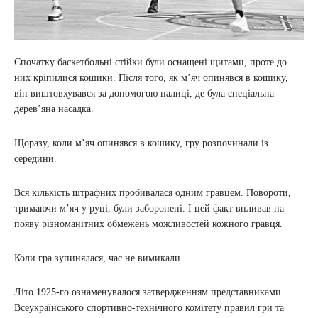
Спочатку баскетбольні стійки були оснащені щитами, проте до
них кріпилися кошики. Після того, як м’яч опинявся в кошику,
він виштовхувався за допомогою палиці, де була спеціальна
дерев’яна насадка.
Щоразу, коли м’яч опинявся в кошику, гру розпочинали із
середини.
Вся кількість штрафних пробивалася одним гравцем. Повороти,
тримаючи м’яч у руці, були заборонені. І цей факт впливав на
появу різноманітних обмежень можливостей кожного гравця.
Коли гра зупинялася, час не вимикали.
Літо 1925-го ознаменувалося затвердженням представниками
Всеукраїнського спортивно-технічного комітету правил гри та