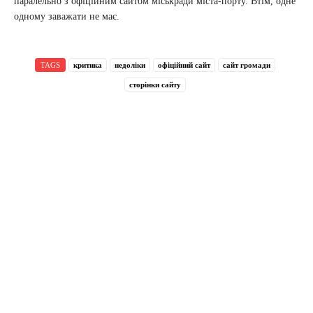
паралельно з офіційним сайтом міськради міста-порту. Втім, одне
одному заважати не має.
TAGS
критика
недоліки
офіційний сайт
сайт громади
сторінки сайту