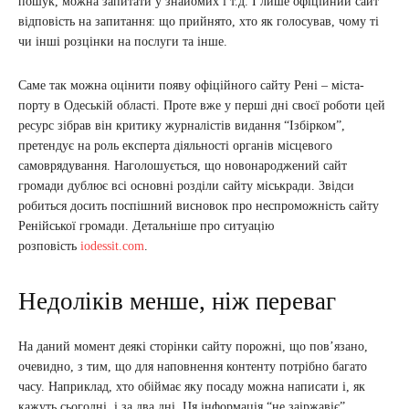
пошук, можна запитати у знайомих і т.д. І лише офіційний сайт
відповість на запитання: що прийнято, хто як голосував, чому ті
чи інші розцінки на послуги та інше.
Саме так можна оцінити появу офіційного сайту Рені – міста-
порту в Одеській області. Проте вже у перші дні своєї роботи цей
ресурс зібрав він критику журналістів видання “Ізбірком”,
претендує на роль експерта діяльності органів місцевого
самоврядування. Наголошується, що новонароджений сайт
громади дублює всі основні розділи сайту міськради. Звідси
робиться досить поспішний висновок про неспроможність сайту
Ренійської громади. Детальніше про ситуацію
розповість
iodessit.com
.
Недоліків менше, ніж переваг
На даний момент деякі сторінки сайту порожні, що пов’язано,
очевидно, з тим, що для наповнення контенту потрібно багато
часу. Наприклад, хто обіймає яку посаду можна написати і, як
кажуть сьогодні, і за два дні. Ця інформація “не заіржавіє”.