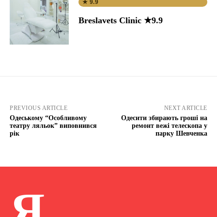
★ 9.9
Breslavets Clinic ★9.9
PREVIOUS ARTICLE
NEXT ARTICLE
Одеському “Особливому
Одесити збирають гроші на
театру ляльок” виповнився
ремонт вежі телескопа у
рік
парку Шевченка
Я