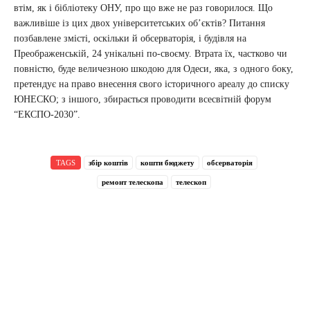
втім, як і бібліотеку ОНУ, про що вже не раз говорилося. Що
важливіше із цих двох університетських об’єктів? Питання
позбавлене змісті, оскільки й обсерваторія, і будівля на
Преображенській, 24 унікальні по-своєму. Втрата їх, частково чи
повністю, буде величезною шкодою для Одеси, яка, з одного боку,
претендує на право внесення свого історичного ареалу до списку
ЮНЕСКО; з іншого, збирається проводити всесвітній форум
“ЕКСПО-2030”.
TAGS
збір коштів
кошти бюджету
обсерваторія
ремонт телескопа
телескоп