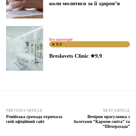
коли молитися за її здоров’я
Без категорії
★ 9.9
Breslavets Clinic ★9.9
PREVIOUS ARTICLE
NEXT ARTICLE
Ренійська громада отримала
Вечірня прогулянка з
свій офіційний сайт
балетами “Кармен-сюїта” та
“Шехеразада”