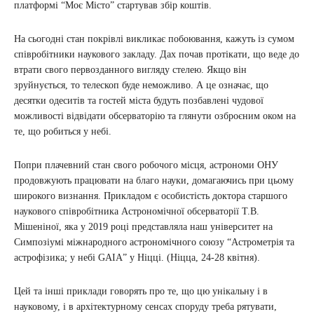
платформі “Моє Місто” стартував збір коштів.
На сьогодні стан покрівлі викликає побоювання, кажуть із сумом
співробітники наукового закладу. Дах почав протікати, що веде до
втрати свого первозданного вигляду стелею. Якщо він
зруйнується, то телескоп буде неможливо. А це означає, що
десятки одеситів та гостей міста будуть позбавлені чудової
можливості відвідати обсерваторію та глянути озброєним оком на
те, що робиться у небі.
Попри плачевний стан свого робочого місця, астрономи ОНУ
продовжують працювати на благо науки, домагаючись при цьому
широкого визнання. Прикладом є особистість доктора старшого
наукового співробітника Астрономічної обсерваторії Т.В.
Мішеніної, яка у 2019 році представляла наш університет на
Симпозіумі міжнародного астрономічного союзу “Астрометрія та
астрофізика; у небі GAIA” у Ніцці. (Ніцца, 24-28 квітня).
Цей та інші приклади говорять про те, що цю унікальну і в
науковому, і в архітектурному сенсах споруду треба рятувати,