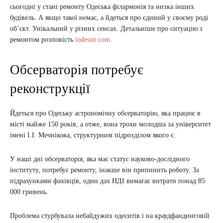
сьогодні у стані ремонту Одеська філармонія та низка інших
будівель. А якщо такої немає, а йдеться про єдиний у своєму роді
об’єкт. Унікальний у різних сенсах. Детальніше про ситуацію з
ремонтом розповість
iodessit.com.
Обсерваторія потребує
реконструкції
Йдеться про Одеську астрономічну обсерваторію, яка працює в
місті майже 150 років, а отже, вона трохи молодша за університет
імені І.І. Мечнікова, структурним підрозділом якого є.
У наші дні обсерваторія, яка має статус науково-дослідного
інституту, потребує ремонту, інакше він припинить роботу. За
підрахунками фахівців, один дах НДІ вимагає витрати понад 85
000 гривень.
Проблема стурбувала небайдужих одеситів і на краудфандинговій