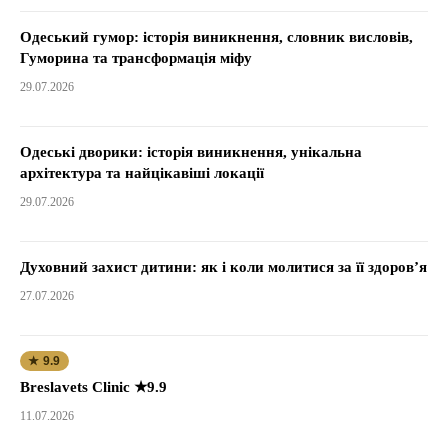
Одеський гумор: історія виникнення, словник висловів,
Гуморина та трансформація міфу
29.07.2026
Одеські дворики: історія виникнення, унікальна
архітектура та найцікавіші локації
29.07.2026
Духовний захист дитини: як і коли молитися за її здоров’я
27.07.2026
★ 9.9
Breslavets Clinic ★9.9
11.07.2026