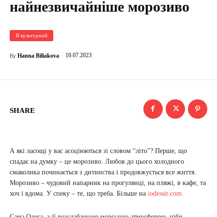
найнезвичайніше морозиво
Я культурний
10.07.2023
Hanna Biliakova
By
SHARE
А які ласощі у вас асоціюються зі словом “літо”? Перше, що
спадає на думку – це морозиво. Любов до цього холодного
смаколика починається з дитинства і продовжується все життя.
Морозиво – чудовий напарник на прогулянці, на пляжі, в кафе, та
хоч і вдома. У спеку – те, що треба. Більше на
iodessit.com
.
Сама Одеса, з її розслабленою морською атмосферою, ніби