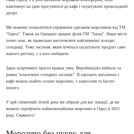
наштовхує на ідею прогулятися до кафе і скуштувати прохолодний
десерт.
Ми можемо похвалитися справжнім одеським морозивом від ТМ
“Одеса”. Також на Одещині працює філія ТМ “Ласка”. Наше місто
точно знає, як правильно виготовляти найсмачніші холодні
солодощі. Тому ласунам, яким хочеться скуштувати продукт саме
нашого регіону, є з чого вибирати.
Зараз асортимент просто вражає уяву. Виробництво вийшло за
рамки “класичних солодких ласощів”. В одеських магазинах і
кафе можна знайти солоне морозиво, з алкоголем та багато
іншого.
У цей спекотний літній день ми зібрали для вас локації, де ви
можете спробувати найнезвичайніше морозиво в Одесі в 2023
році. Смачного!
Морозиво без цукру для