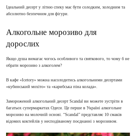
Ідеальний десерт у літню спеку має бути солодким, холодним та
абсолютно безпечним для фігури.
Алкогольне морозиво для
дорослих
Якщо душа вимагає чогось особливого та святкового, то чому б не
обрати морозиво з алкоголем?
В кафе «Icetory» можна насолодитись алкогольними десертами
«кубинський мохіто» та «карибська піна колада».
Заморожений алкогольний десерт Scandal ви можете зустріти в
багатьох супермаркетах Одеси. Це перше в Україні алкогольне
морозиво на молочній основі. “Scandal” представляє 10 смаків
відомих коктейлів у несподіваному поєднанні з морозивом.