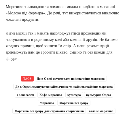
Морозиво з лавандою та лохиною можна придбати в магазині
«Молоко від фермера». До речі, тут використовуються виключно
локальні продукти.
Літні місяці так і манять насолоджуватися прохолодними
частуваннями в родинному колі або компанії друзів. Не бачимо
жодних причин, щоб чинити їм опір. А наші рекомендації
допоможуть вам це зробити цікаво, смачно та без шкоди для
фігури.
TAGS
Де в Одесі скуштувати найсмачніше морозиво
Де в Одесі скуштувати найсмачніше та найнезвичайніше морозиво
з алкоголем
Кафе-морозиво
культура
культурна Одеса
Морозиво
Морозиво без цукру
Морозиво без цукру для справжніх спортсменів
солоне морозиво