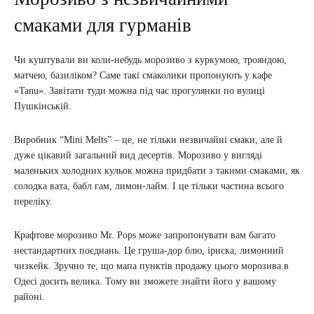
смаками для гурманів
Чи куштували ви коли-небудь морозиво з куркумою, трояндою,
матчею, базиліком? Саме такі смаколики пропонують у кафе
«Tanu». Завітати туди можна під час прогулянки по вулиці
Пушкінській.
Виробник “Mini Melts” – це, не тільки незвичайні смаки, але й
дуже цікавий загальний вид десертів. Морозиво у вигляді
маленьких холодних кульок можна придбати з такими смаками, як
солодка вата, бабл гам, лимон-лайм. І це тільки частина всього
переліку.
Крафтове морозиво Mr. Pops може запропонувати вам багато
нестандартних поєднань. Це груша-дор блю, іриска, лимонний
чизкейк. Зручно те, що мапа пунктів продажу цього морозива в
Одесі досить велика. Тому ви зможете знайти його у вашому
районі.