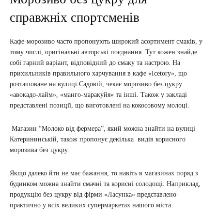
справжніх спортсменів
Кафе-морозиво часто пропонують широкий асортимент смаків, у
тому числі, оригінальні авторські поєднання. Тут кожен знайде
собі гарний варіант, відповідний до смаку та настрою. На
прихильників правильного харчування в кафе «Icetory», що
розташоване на вулиці Садовій, чекає морозиво без цукру
«авокадо-лайм», «манго-маракуйя» та інші. Також у закладі
представлені позиції, що виготовлені на кокосовому молоці.
Магазин “Молоко від фермера”, який можна знайти на вулиці
Катерининській, також пропонує декілька видів корисного
морозива без цукру.
Якщо далеко йти не має бажання, то навіть в магазинах поряд з
будинком можна знайти смачні та корисні солодощі. Наприклад,
продукцію без цукру від фірми «Ласунка» представлено
практично у всіх великих супермаркетах нашого міста.