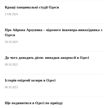
Кращі танцювальні студії Одеси
13.06.2024
Про Айрона Арзуняна – відомого інженера-винахідника з
Одеси
30.10.2023
До чого доводять дієти: випадки анорексії в Одесі
09.10.2023
Історія епідемії холери в Одесі
06.10.2023
Що подивитися в Одесі по приїзду