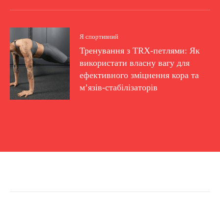
Я спортивний
Тренування з TRX-петлями: Як
використати власну вагу для
ефективного зміцнення кора та
м’язів-стабілізаторів