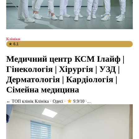
Клініки
★ 6.1
Медичний центр КСМ Ілайф |
Гінекологія | Хірургія | УЗД |
Дерматологія | Кардіологія |
Сімейна медицина
← ТОП клінік Клініка · Одесі ·
9.9/10 ·...