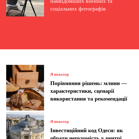
найвідоміших воєнних та
соціальних фотографів
Я новатор
Порівняння рішень: млини —
характеристики, сценарії
використання та рекомендації
Я новатор
Інвестиційний код Одеси: як
обрати нерухомість у центрі