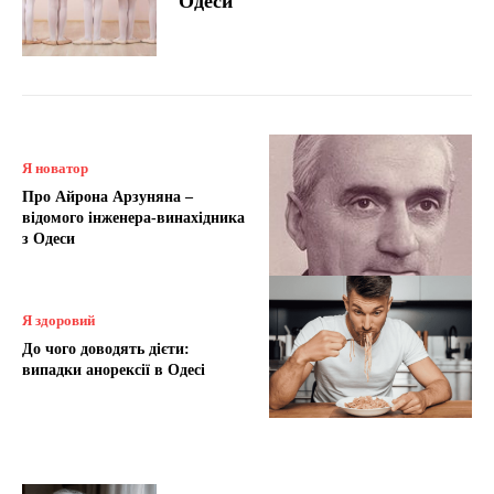
Одеси
Я новатор
Про Айрона Арзуняна –
відомого інженера-винахідника
з Одеси
Я здоровий
До чого доводять дієти:
випадки анорексії в Одесі