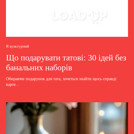
Я культурний
Що подарувати татові: 30 ідей без
банальних наборів
Обираючи подарунок для тата, хочеться знайти щось справді
варте...