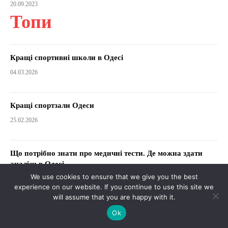
20.09.2023
Топи
Кращі спортивні школи в Одесі
04.03.2026
Кращі спортзали Одеси
25.02.2026
Що потрібно знати про медичні тести. Де можна здати
аналізи в Одесі
We use cookies to ensure that we give you the best
23.01.2026
experience on our website. If you continue to use this site we
will assume that you are happy with it.
Як знайти свого психотерапевта. Кращі психологи Одеси
Ok
06.01.2026