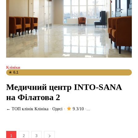
Клініки
★ 6.1
Медичний центр INTO-SANA
на Філатова 2
← ТОП клінік Клініка · Одесі ·
9.3/10 ·...
1
2
3