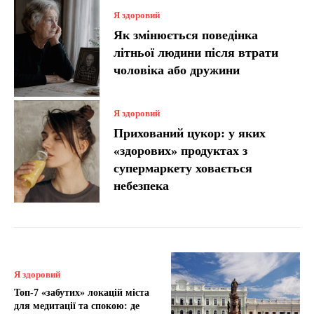
Я здоровий
Як змінюється поведінка
літньої людини після втрати
чоловіка або дружини
Я здоровий
Прихований цукор: у яких
«здорових» продуктах з
супермаркету ховається
небезпека
Я здоровий
Топ-7 «забутих» локацій міста
для медитації та спокою: де